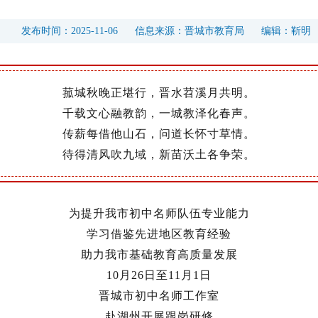
发布时间：
2025-11-06
信息来源：
晋城市教育局
编辑：
靳明
菰城秋晚正堪行，晋水苕溪月共明。
千载文心融
教
韵，一城教泽化春声。
传薪每借他山石，问道长怀寸草情。
待得清风吹九域，新苗沃土各争荣。
为
提升
我市初中名师
队伍专业能力
学习借鉴先进地区教育经验
助力我市
基础教育高质量发展
10月26日至11月1日
晋城市初中名师工作室
赴湖州
开展跟岗研修