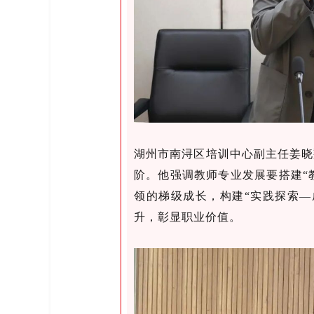
湖州市南浔区培训中心副主任姜晓
阶。他强调教师专业发展要
搭建“
领的梯级成长，构建“实践探索—
升，
彰显
职业价值。