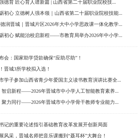
强德育 匠心育人谱新篇 | 山西省第二十届职业院校技...
砺初心 立德树人强本领｜山西省第二十届职业院校技能...
 德润晋城｜晋城片区2026年大中小学思政课一体化教学...
砺初心 赋能治校启新程——市教育局举办2026年中小学...
布会：国家助学贷款确保“应助尽助”！
！晋城3所学校拟入选！
市学子参加山西省青少年爱国主义读书教育演讲比赛全...
 智启新程——2026年晋城市中小学人工智能教育素养...
 聚力同行——2026年晋城市中小学骨干教师专业能力...
书记的重要论述指引基础教育改革发展开创新局面
展风采，晋城名师把音乐课搬到“聂耳杯”大舞台！