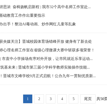
思浓 奋楫扬帆启新程 | 我市32个高中名师工作室赴...
基础教育工作作出重要指示
办出手！整治AI毒动画、炒作网红儿童等乱象
获央媒关注】晋城校园体育场错峰开放 健身有了新去处
婷心理名师工作室在省级心理微课大赛中斩获多项荣誉！
 | 市直中小学操场有序对外开放，让市民就近乐享运动...
 筑基未来 | 晋城市第三届小学科学教师实验操作技能...
！晋城市文峰学校9月正式启航！公办九年一贯制优质新...
1
2
3
4
5
尾页
共50