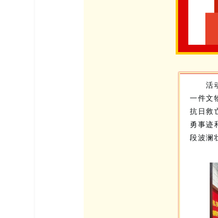
活
一件文
抗日救
勇事迹
段波澜