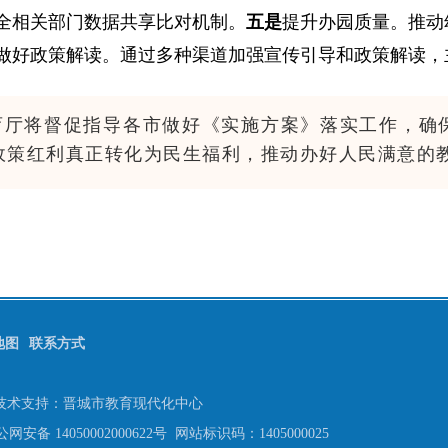
全相关部门数据共享比对机制。
五是
提升办园质量。推动
做好政策解读。通过多种渠道加强宣传引导和政策解读，
育厅将督促指导各市做好《实施方案》落实工作，确
政策红利真正转化为民生福利，推动办好人民满意的
地图
联系方式
号
技术支持：晋城市教育现代化中心
网安备 14050002000622号
网站标识码：1405000025